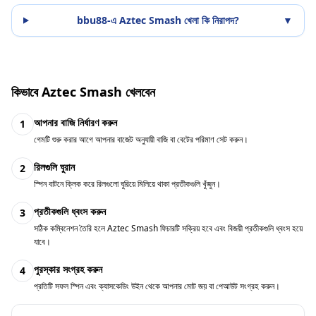
bbu88-এ Aztec Smash খেলা কি নিরাপদ?
▼
কিভাবে Aztec Smash খেলবেন
আপনার বাজি নির্ধারণ করুন
1
গেমটি শুরু করার আগে আপনার বাজেট অনুযায়ী বাজি বা বেটের পরিমাণ সেট করুন।
রিলগুলি ঘুরান
2
স্পিন বাটনে ক্লিক করে রিলগুলো ঘুরিয়ে মিলিয়ে থাকা প্রতীকগুলি খুঁজুন।
প্রতীকগুলি ধ্বংস করুন
3
সঠিক কম্বিনেশন তৈরি হলে Aztec Smash ফিচারটি সক্রিয় হবে এবং বিজয়ী প্রতীকগুলি ধ্বংস হয়ে
যাবে।
পুরস্কার সংগ্রহ করুন
4
প্রতিটি সফল স্পিন এবং ক্যাসকেডিং উইন থেকে আপনার মোট জয় বা পেআউট সংগ্রহ করুন।