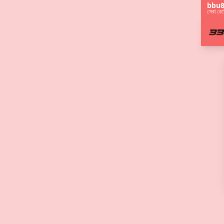
bbu
সেরা রে