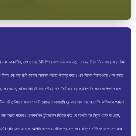
 এবং আকর্ষণীয়, যেখানে প্রতিটি স্পিন আপনাকে এক নতুন চমকের দিকে নিয়ে যায়। যারা উচ্চ
 ফ্রি স্পিন এবং বড় মাল্টিপ্লায়ার আনলক করতে সাহায্য করে। এই বিশেষ ফিচারগুলো গেমপ্লেতে
ড় জয় আসে, তা হয় সত্যিই অভাবনীয়। যারা ধৈর্য ধরে বড় জ্যাকপটের জন্য অপেক্ষা করতে
িভ এলিমেন্টগুলো সাধারণ স্লট গেমের একঘেয়েমি দূর করে এক ধরণের গেমিং অভিজ্ঞতা প্রদান
ুরু করতে পারেন। রেসপনসিভ ইন্টারফেস নিশ্চিত করে যে আপনি বড় স্ক্রিন হোক বা ছোট,
ার আত্মবিশ্বাস চলে আসলে, আপনি আপনার কৌশল প্রয়োগ করে বাস্তব বাজি ধরতে পারেন এবং