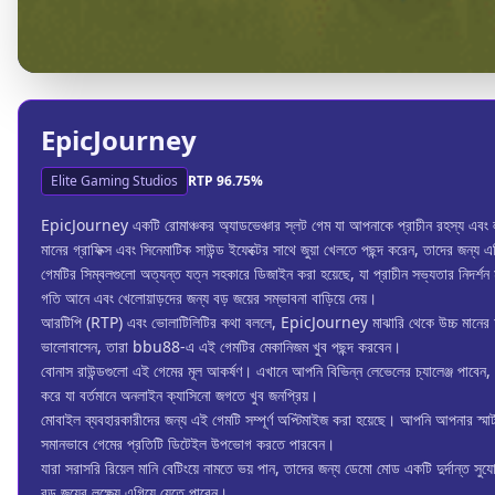
▶
EpicJourney
Elite Gaming Studios
RTP 96.75%
EpicJourney একটি রোমাঞ্চকর অ্যাডভেঞ্চার স্লট গেম যা আপনাকে প্রাচীন রহস্য এবং লুক
মানের গ্রাফিক্স এবং সিনেমাটিক সাউন্ড ইফেক্টের সাথে জুয়া খেলতে পছন্দ করেন, তাদের জন্য 
গেমটির সিম্বলগুলো অত্যন্ত যত্ন সহকারে ডিজাইন করা হয়েছে, যা প্রাচীন সভ্যতার নিদর্শন ম
গতি আনে এবং খেলোয়াড়দের জন্য বড় জয়ের সম্ভাবনা বাড়িয়ে দেয়।
আরটিপি (RTP) এবং ভোলাটিলিটির কথা বললে, EpicJourney মাঝারি থেকে উচ্চ মানের অস্থ
ভালোবাসেন, তারা bbu88-এ এই গেমটির মেকানিজম খুব পছন্দ করবেন।
বোনাস রাউন্ডগুলো এই গেমের মূল আকর্ষণ। এখানে আপনি বিভিন্ন লেভেলের চ্যালেঞ্জ পাবেন,
করে যা বর্তমানে অনলাইন ক্যাসিনো জগতে খুব জনপ্রিয়।
মোবাইল ব্যবহারকারীদের জন্য এই গেমটি সম্পূর্ণ অপ্টিমাইজ করা হয়েছে। আপনি আপনার স্
সমানভাবে গেমের প্রতিটি ডিটেইল উপভোগ করতে পারবেন।
যারা সরাসরি রিয়েল মানি বেটিংয়ে নামতে ভয় পান, তাদের জন্য ডেমো মোড একটি দুর্দান্
বড় জয়ের লক্ষ্যে এগিয়ে যেতে পারেন।