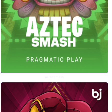
Aztec Smash