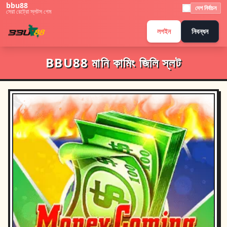
bbu88
দেশ নির্বাচন
সেরা রেট্রো স্লটস গেম
লগইন
নিবন্ধন
BBU88 মানি কামিং জিলি স্লট