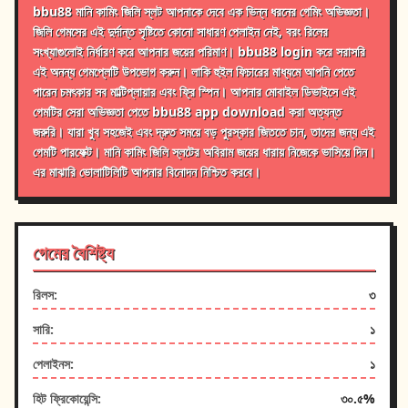
bbu88 মানি কামিং জিলি স্লট আপনাকে দেবে এক ভিন্ন ধরনের গেমিং অভিজ্ঞতা।
জিলি গেমসের এই দুর্দান্ত সৃষ্টিতে কোনো সাধারণ পেলাইন নেই, বরং রিলের
সংখ্যাগুলোই নির্ধারণ করে আপনার জয়ের পরিমাণ। bbu88 login করে সরাসরি
এই অনন্য গেমপ্লেটি উপভোগ করুন। লাকি হুইল ফিচারের মাধ্যমে আপনি পেতে
পারেন চমৎকার সব মাল্টিপ্লায়ার এবং ফ্রি স্পিন। আপনার মোবাইল ডিভাইসে এই
গেমটির সেরা অভিজ্ঞতা পেতে bbu88 app download করা অত্যন্ত
জরুরি। যারা খুব সহজেই এবং দ্রুত সময়ে বড় পুরস্কার জিততে চান, তাদের জন্য এই
গেমটি পারফেক্ট। মানি কামিং জিলি স্লটের অবিরাম জয়ের ধারায় নিজেকে ভাসিয়ে দিন।
এর মাঝারি ভোলাটিলিটি আপনার বিনোদন নিশ্চিত করবে।
গেমের বৈশিষ্ট্য
রিলস:
৩
সারি:
১
পেলাইনস:
১
হিট ফ্রিকোয়েন্সি:
৩০.৫%